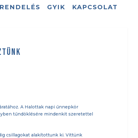
GRENDELÉS
GYIK
KAPCSOLAT
ztünk
járatához. A Halottak napi űnnepkör
nyben tűndöklésére mindenkit szeretettel
csillagokat alakítottunk ki. Vittünk