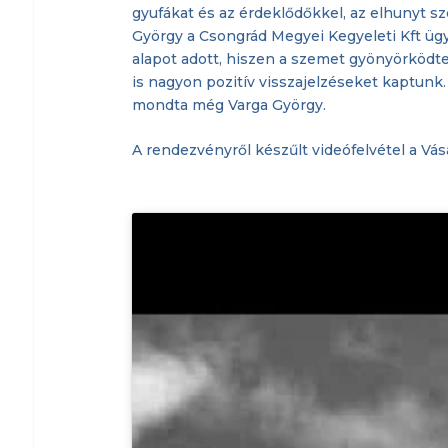
gyufákat és az érdeklődőkkel, az elhunyt s
György a Csongrád Megyei Kegyeleti Kft üg
alapot adott, hiszen a szemet gyönyörködtet
is nagyon pozitív visszajelzéseket kaptun
mondta még Varga György.
A rendezvényről készűlt videófelvétel a Vásá