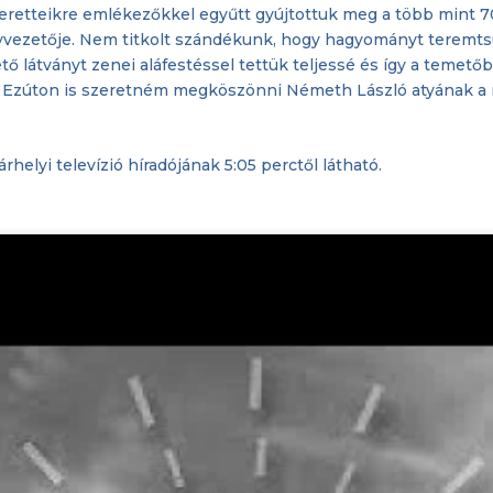
zeretteikre emlékezőkkel egyűtt gyújtottuk meg a több mint 7
yvezetője. Nem titkolt szándékunk, hogy hagyományt teremts
ő látványt zenei aláfestéssel tettük teljessé és így a temetőb
k. Ezúton is szeretném megköszönni Németh László atyának a
rhelyi televízió híradójának 5:05 perctől látható.