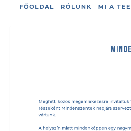
FŐOLDAL
RÓLUNK
MI A TE
Mind
Meghitt, közös megemlékezésre invitáltuk V
részeként Mindenszentek napjára szerveztü
vártunk.
A helyszín miatt mindenképpen egy nagymér