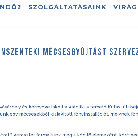
ENDŐ?
SZOLGÁLTATÁSAINK
VIRÁ
enszenteki mécsesgyújtást szerve
ásárhely és környéke lakóit a Katolikus temető Kutasi úti be
nk egy mécsesekből kialakított fényinstallációt, melynek fé
etű keresztet formáltunk meg a kép fő elemeként, köré pedig 