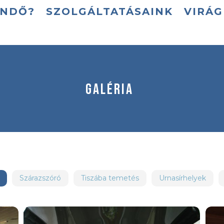
ENDŐ?
SZOLGÁLTATÁSAINK
VIRÁ
GALÉRIA
Szárazszóró
Tiszába temetés
Urnasírhelyek