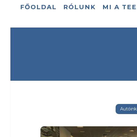
FŐOLDAL
RÓLUNK
MI A TE
Autóink