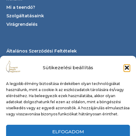
Mi a teendő?
Szolgáltatásaink
Virágrendelés
Általános Szerződési Feltételek
GYIK
Sütikezelési beállítás
Kapcsolat
Közzétételi lista
A legjobb élmény biztosítása érdekében olyan technológiákat
Impresszum
használunk, mint a cookie-k az eszközadatok tárolására és/vagy
Sütikezelési tájékoztató
eléréséhez. Ha beleegyezik ezek használatába, akkor olyan
adatokat dolgozhatunk fel ezen az oldalon, mint a böngészési
viselkedés vagy az egyedi azonosítók. A hozzájárulás elmulasztása
vagy visszavonása bizonyos funkciókat hátrányosan érinthet.
Csongrád Megyei Kegyeleti Kft.
kapcsolat@csmkegyeletikft.hu
ELFOGADOM
Ügyeleti telefonszámok: